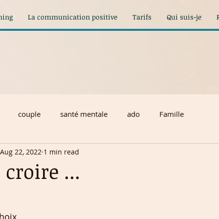
hing
La communication positive
Tarifs
Qui suis-je
couple
santé mentale
ado
Famille
Aug 22, 2022
1 min read
croire ...
hoix,