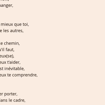
hanger,
 mieux que toi,
 les autres,
ce chemin,
il faut,
ux(se),
x t'aider,
t inévitable,
eux te comprendre,
er porter,
dans le cadre,