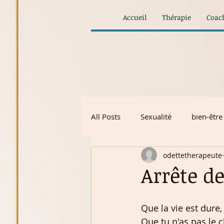
Accueil
Thérapie
Coac
All Posts
Sexualité
bien-être
odettetherapeute
Arrête de 
Que la vie est dure,
Que tu n'as pas le c