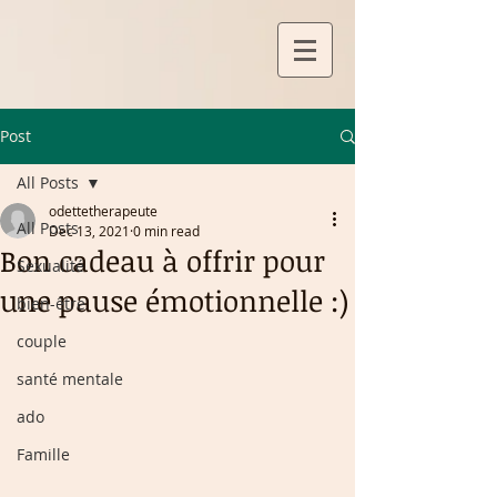
Post
All Posts
odettetherapeute
All Posts
Dec 13, 2021
0 min read
Bon cadeau à offrir pour
Sexualité
une pause émotionnelle :)
bien-être
couple
santé mentale
ado
Famille