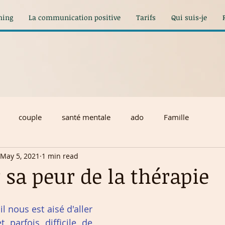
hing
La communication positive
Tarifs
Qui suis-je
couple
santé mentale
ado
Famille
May 5, 2021
1 min read
 sa peur de la thérapie
l nous est aisé d'aller 
 parfois difficile de 