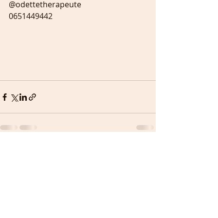
@odettetherapeute
0651449442
Recent Posts
See All