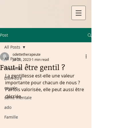
Post
All Posts
odettetherapeute
All Posts
Jul 20, 2023
1 min read
Faut-il être gentil ?
Sexualité
La gentillesse est-elle une valeur 
bien-être
importante pour chacun de nous ? 
couple
Parfois valorisée, elle peut aussi être 
décriée. 
santé mentale
ado
Famille