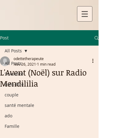
Post
All Posts
odettetherapeute
All Posts
Nov 26, 2021
1 min read
L'Avent (Noël) sur Radio
Sexualité
Mendililia
bien-être
couple
santé mentale
ado
Famille