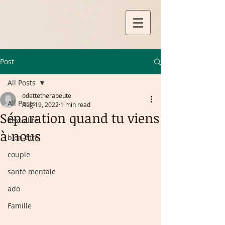
Post
All Posts
odettetherapeute
All Posts
Aug 19, 2022
1 min read
Séparation quand tu viens
Sexualité
à nous
bien-être
couple
santé mentale
ado
Famille