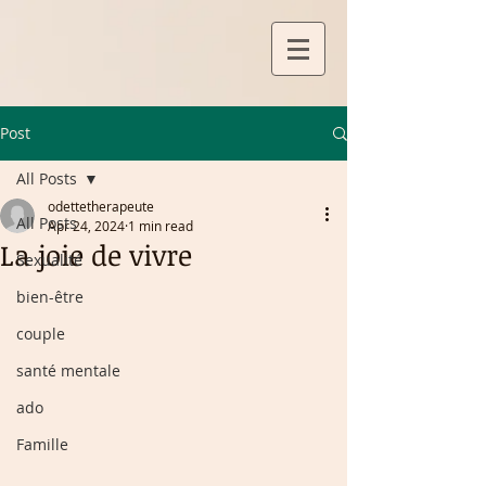
Post
All Posts
odettetherapeute
All Posts
Apr 24, 2024
1 min read
La joie de vivre
Sexualité
bien-être
couple
santé mentale
ado
Famille