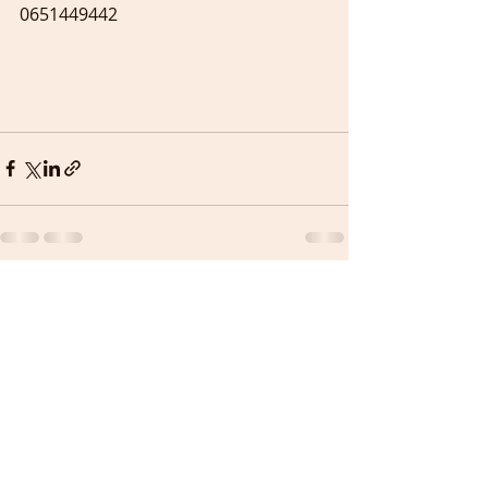
0651449442
Recent Posts
See All