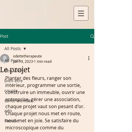
Post
All Posts
odettetherapeute
All Posts
Jun 19, 2023
1 min read
Le projet
Sexualité
Planter des fleurs, ranger son 
bien-être
intérieur, programmer une sortie, 
couple
construire un immeuble, ouvrir une 
entreprise, gérer une association, 
santé mentale
chaque projet vaut son pesant d'or. 
ado
Chaque projet nous met en route, 
nous met en joie. Se satisfaire du 
Famille
microscopique comme du 