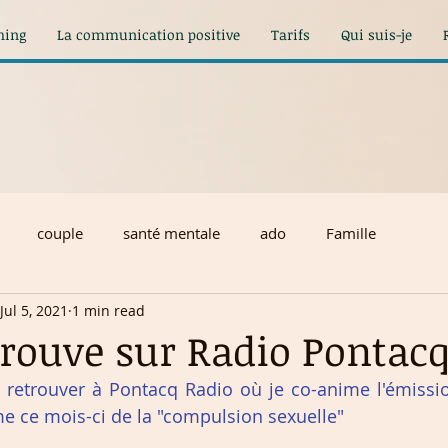
hing
La communication positive
Tarifs
Qui suis-je
couple
santé mentale
ado
Famille
Jul 5, 2021
1 min read
trouve sur Radio Pontac
 retrouver à Pontacq Radio où je co-anime l'émissio
me ce mois-ci de la "compulsion sexuelle"