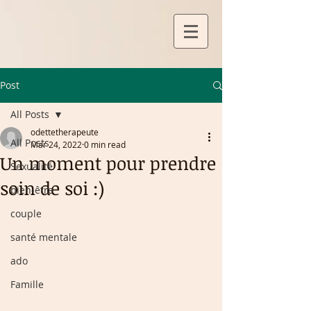
Post
All Posts
odettetherapeute
All Posts
Mar 24, 2022
0 min read
Un moment pour prendre
Sexualité
soin de soi :)
bien-être
couple
santé mentale
ado
Famille