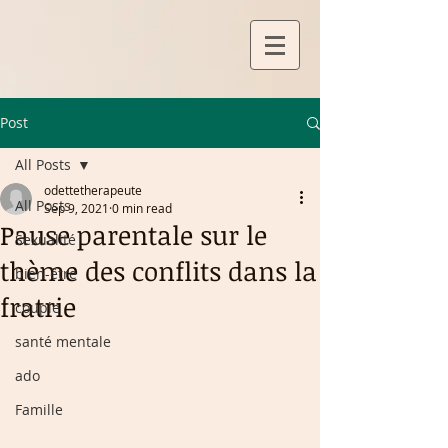
Post
All Posts
odettetherapeute
All Posts
Sep 9, 2021
0 min read
Pause parentale sur le
Sexualité
thème des conflits dans la
bien-être
fratrie
couple
santé mentale
ado
Famille